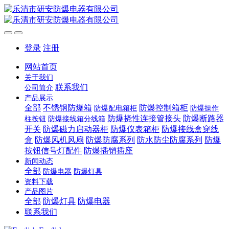
登录
注册
网站首页
关于我们
联系我们
公司简介
产品展示
全部
不锈钢防爆箱
防爆控制箱柜
防爆配电箱柜
防爆操作
防爆挠性连接管接头
防爆断路器
柱按钮
防爆接线箱分线箱
开关
防爆磁力启动器柜
防爆仪表箱柜
防爆接线盒穿线
盒
防爆风机风扇
防爆防腐系列
防水防尘防腐系列
防爆
按钮信号灯配件
防爆插销插座
新闻动态
全部
防爆电器
防爆灯具
资料下载
产品图片
全部
防爆灯具
防爆电器
联系我们