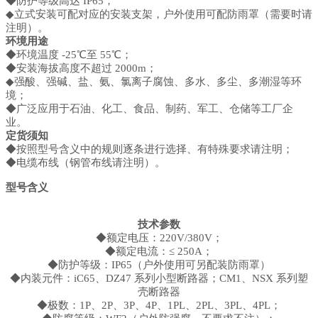
◆防护等级高达 IP65；
◆立式安装可配对应的安装支架，户外使用可配防雨罩（需要时请
注明）。
环境用途
◆环境温度 -25℃至 55℃；
◆安装海拔高度不超过 2000m；
◆强酸、强碱、盐、氨、氯离子腐蚀、多水、多尘、多潮湿等环
境；
◆广泛应用于石油、化工、食品、制药、军工、仓储等工厂企
业。
定货须知
◆按照型号含义中的规则逐条进行选择、有特殊要求请注明；
◆电缆布线（钢管布线请注明）。
型号含义
技术参数
◆额定电压：220V/380V；
◆额定电流：≤ 250A；
◆防护等级：IP65（户外使用可另配装防雨罩）
◆内装元件：iC65、DZ47 系列小型断路器；CM1、NSX 系列塑
壳断路器
◆极数：1P、2P、3P、4P、1PL、2PL、3PL、4PL；