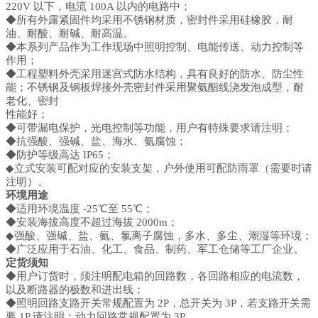
220V 以下，电流 100A 以内的电路中；
◆所有外露紧固件均采用不锈钢材质，密封件采用硅橡胶，耐
油、耐酸、耐碱、耐高温。
◆本系列产品作为工作现场中照明控制、电能传送、动力控制等
作用；
◆工程塑料外壳采用迷宫式防水结构，具有良好的防水、防尘性
能；不锈钢及钢板焊接外壳密封件采用聚氨酯线浇发泡成型，耐
老化、密封
性能好；
◆可带漏电保护，光电控制等功能，用户有特殊要求请注明；
◆抗强酸、强碱、盐、海水、氨腐蚀；
◆防护等级高达 IP65；
◆立式安装可配对应的安装支架，户外使用可配防雨罩（需要时请
注明）。
环境用途
◆适用环境温度 -25℃至 55℃；
◆安装海拔高度不超过海拔 2000m；
◆强酸、强碱、盐、氨、氯离子腐蚀，多水、多尘、潮湿等环境；
◆广泛应用于石油、化工、食品、制药、军工仓储等工厂企业。
定货须知
◆用户订货时，须注明配电箱的回路数，各回路相应的电流数，
以及断路器的极数和进出线；
◆照明回路支路开关常规配置为 2P，总开关为 3P，若支路开关需
要 1P 请注明；动力回路常规配置为 3P