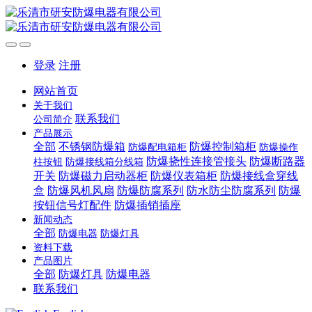
登录
注册
网站首页
关于我们
联系我们
公司简介
产品展示
全部
不锈钢防爆箱
防爆控制箱柜
防爆配电箱柜
防爆操作
防爆挠性连接管接头
防爆断路器
柱按钮
防爆接线箱分线箱
开关
防爆磁力启动器柜
防爆仪表箱柜
防爆接线盒穿线
盒
防爆风机风扇
防爆防腐系列
防水防尘防腐系列
防爆
按钮信号灯配件
防爆插销插座
新闻动态
全部
防爆电器
防爆灯具
资料下载
产品图片
全部
防爆灯具
防爆电器
联系我们