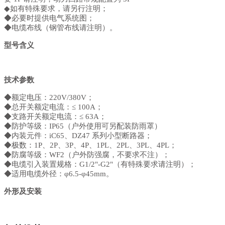
◆如有特殊要求，请另行注明；
◆必要时提供电气系统图；
◆电缆布线（钢管布线请注明）。
型号含义
技术参数
◆额定电压：220V/380V；
◆总开关额定电流：≤ 100A；
◆支路开关额定电流：≤ 63A；
◆防护等级：IP65（户外使用可另配装防雨罩）
◆内装元件：iC65、DZ47 系列小型断路器；
◆极数：1P、2P、3P、4P、1PL、2PL、3PL、4PL；
◆防腐等级：WF2（户外防强腐，不要求不注）；
◆电缆引入装置规格：G1/2"-G2"（有特殊要求请注明）；
◆适用电缆外径：φ6.5-φ45mm。
外形及安装