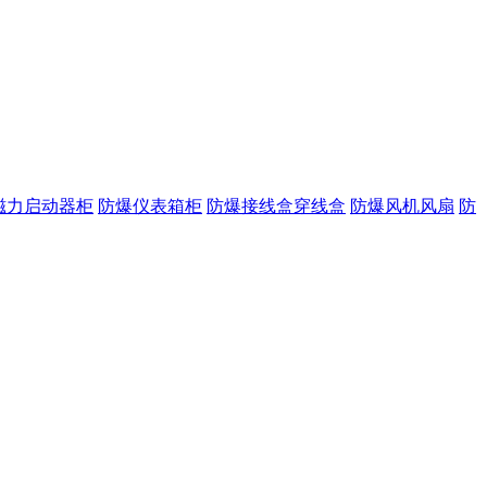
磁力启动器柜
防爆仪表箱柜
防爆接线盒穿线盒
防爆风机风扇
防