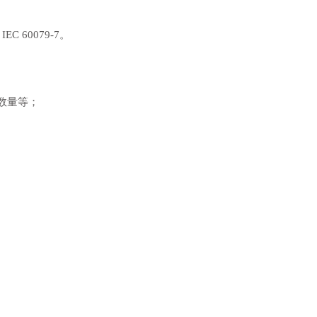
IEC 60079-7。
数量等；