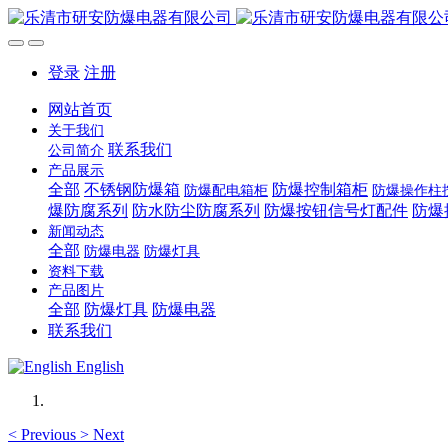
登录
注册
网站首页
关于我们
联系我们
公司简介
产品展示
全部
不锈钢防爆箱
防爆控制箱柜
防爆配电箱柜
防爆操作柱
爆防腐系列
防水防尘防腐系列
防爆按钮信号灯配件
防爆
新闻动态
全部
防爆电器
防爆灯具
资料下载
产品图片
全部
防爆灯具
防爆电器
联系我们
English
<
Previous
>
Next