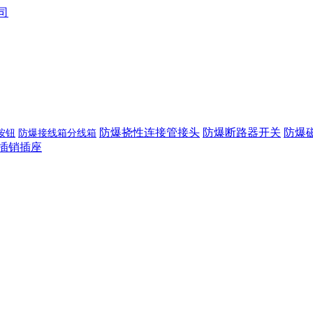
防爆挠性连接管接头
防爆断路器开关
防爆
按钮
防爆接线箱分线箱
插销插座