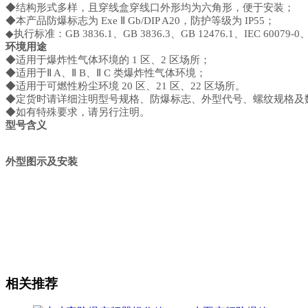
◆结构形式多样，且穿线盒穿线口外形均为六角形，便于安装；
◆本产品防爆标志为 Exe Ⅱ Gb/DIP A20，防护等级为 IP55；
◆执行标准：GB 3836.1、GB 3836.3、GB 12476.1、IEC 60079-0、
环境用途
◆适用于爆炸性气体环境的 1 区、2 区场所；
◆适用于Ⅱ A、Ⅱ B、Ⅱ C 类爆炸性气体环境；
◆适用于可燃性粉尘环境 20 区、21 区、22 区场所。
◆定货时请详细注明型号规格、防爆标志、外型代号、螺纹规格及
◆如有特殊要求，请另行注明。
型号含义
外型图示及安装
相关推荐