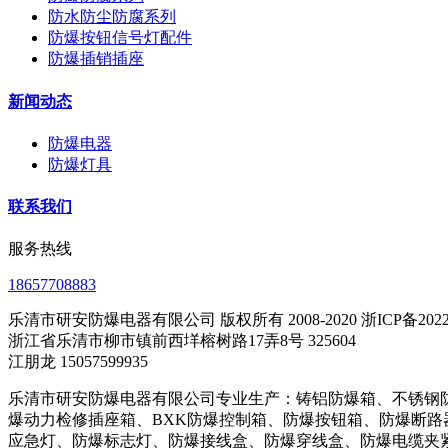
防水防尘防腐系列
防爆按钮信号灯配件
防爆插销插座
新闻动态
防爆电器
防爆灯具
联系我们
服务热线
18657708883
乐清市研安防爆电器有限公司 版权所有 2008-2020 浙ICP备202202
浙江省乐清市柳市镇前西垟榕树路17弄8号 325604
江朋龙 15057599935
乐清市研安防爆电器有限公司专业生产：铸铝防爆箱、不锈钢防爆
爆动力检修插座箱、BXK防爆控制箱、防爆按钮箱、防爆断路
应急灯、防爆标志灯、防爆接线盒、防爆穿线盒、防爆电缆夹紧密