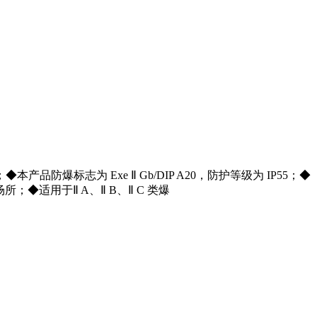
志为 Exe Ⅱ Gb/DIP A20，防护等级为 IP55；◆
 区场所；◆适用于Ⅱ A、Ⅱ B、Ⅱ C 类爆