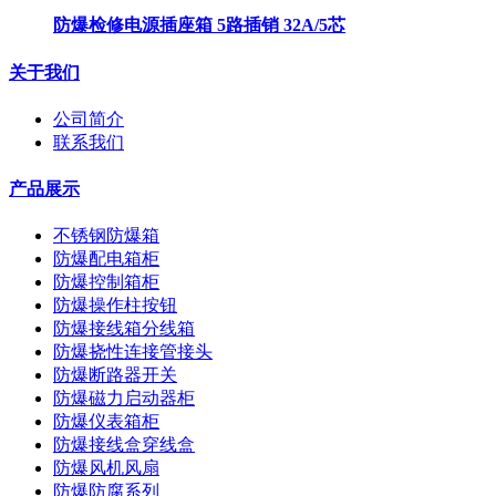
防爆检修电源插座箱 5路插销 32A/5芯
关于我们
公司简介
联系我们
产品展示
不锈钢防爆箱
防爆配电箱柜
防爆控制箱柜
防爆操作柱按钮
防爆接线箱分线箱
防爆挠性连接管接头
防爆断路器开关
防爆磁力启动器柜
防爆仪表箱柜
防爆接线盒穿线盒
防爆风机风扇
防爆防腐系列